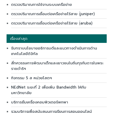
ตรวจปริมาณการใช้งานระบบเครือข่าย
ตรวจปริมาณการเชื่อมต่อเครือข่ายไร้สาย (่juniper)
ตรวจปริมาณการเชื่อมต่อเครือข่ายไร้สาย (่aruba)
เรื่องล่าสุด
รับทราบนโยบายอธิการบดีและแนวทางดำเนินการด้าน
เทคโนโลยีดิจิทัล
สี่ทศวรรษการพัฒนาเด็กและเยาวชนในถิ่นทุรกันดารในพระ
ราชดำริฯ
กิจกรรม 5 ส หน่วยโสตฯ
NEdNet ระยะที่ 2 เพื่อเพิ่ม Bandwidth ให้กับ
มหาวิทยาลัย
บริการยืมเครื่องคอมพิวเตอร์พกพา
รวมบริการเพื่อสนับสนุนการเรียนการสอนออนไลน์