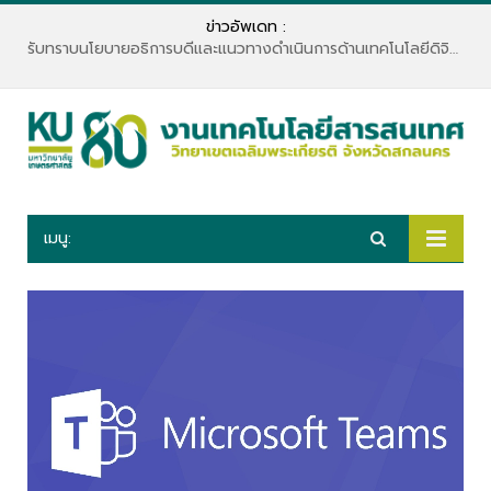
ข่าวอัพเดท :
รับทราบนโยบายอธิการบดีและแนวทางดำเนินการด้านเทคโนโลยีดิจิทัล
เมนู: