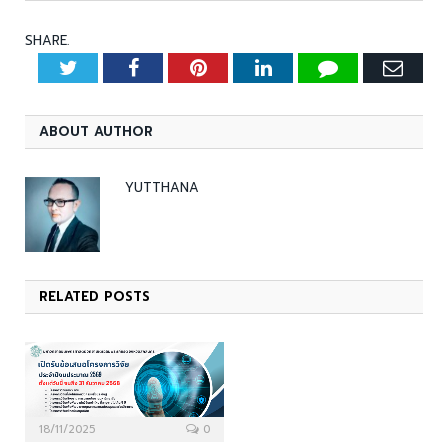
SHARE.
Twitter
Facebook
Pinterest
LinkedIn
Tumblr
Emai
ABOUT AUTHOR
YUTTHANA
RELATED
POSTS
18/11/2025
0