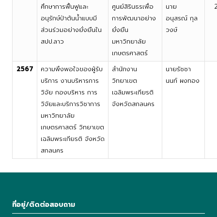
ศึกษาการฟื้นฟูและ
ศูนย์สิรินธรเพื่อ
นาย
อนุรักษ์ป่าต้นน้ำแบบมี
การพัฒนาอย่าง
อนุสรณ์ กุล
ส่วนร่วมอย่างยั่งยืนใน
ยั่งยืน
วงษ์
สปป.ลาว
มหาวิทยาลัย
เกษตรศาสตร์
2567
ความพึงพอใจของผู้รับ
สำนักงาน
นายรัชชา
บริการ งานบริหารการ
วิทยาเขต
นนท์ ผงทอง
วิจัย กองบริหาร การ
เฉลิมพระเกียรติ
วิจัยและบริการวิชาการ
จังหวัดสกลนคร
มหาวิทยาลัย
เกษตรศาสตร์ วิทยาเขต
เฉลิมพระเกียรติ จังหวัด
สกลนคร
ที่อยู่/ติดต่อสอบถาม