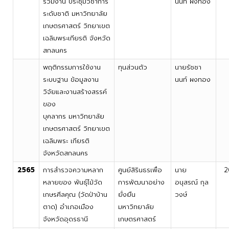
ร่วมงาน ประชุมวิชาการ
นนท์ ผงทอง
ระดับชาติ มหาวิทยาลัย
เกษตรศาสตร์ วิทยาเขต
เฉลิมพระเกียรติ จังหวัด
สกลนคร
พฤติกรรมการใช้งาน
ทุนส่วนตัว
นายรัชชา
ระบบฐาน ข้อมูลงาน
นนท์ ผงทอง
วิจัยและงานสร้างสรรค์
ของ
บุคลากร มหาวิทยาลัย
เกษตรศาสตร์ วิทยาเขต
เฉลิมพระ เกียรติ
จังหวัดสกลนคร
2565
การสำรวจความหลาก
ศูนย์สิรินธรเพื่อ
นาย
2
หลายของ พันธุ์ไม้วัด
การพัฒนาอย่าง
อนุสรณ์ กุล
เกษรศีลคุณ (วัดป่าบ้าน
ยั่งยืน
วงษ์
ตาด) อำเภอเมือง
มหาวิทยาลัย
จังหวัดอุดรธานี
เกษตรศาสตร์