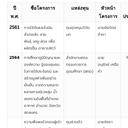
ปี
ชื่อโครงการ
แหล่งทุน
หัวหน้า
พ.ศ.
โครงการ
ป
2561
การใช้ต้นและใบมัน
ทุนอุดหนุนวิจัย
นายชัยรัตน์
สำปะหลัง สาย
มก.
คำหา
พันธุ์ เคยู-สกล เพื่อ
ผลิตเป็น อาหารสัตว์
2564
การศึกษาภูมิปัญญาและ
สำนักงานคณะ
นาย
องค์ความ รู้ของชุนชน
กรรมการการ
อนุรักษ์ เครือ
ในการใช้ประโยชน์ และ
อุดม
ศึกษา (สกอ.)
คำ
สร้างมูลค่าเพิ่มอย่าง
ยั่งยืน จากความหลาก
หลายทางนิเวศลุ่ม น้ำ
สงครามในพื้นที่อำเภอ
อากาศ อำนวย จังหวัด
สกลนคร
ความพึงพอใจของผู้เข้า
ทุนส่วนตัว
นายรัชชา