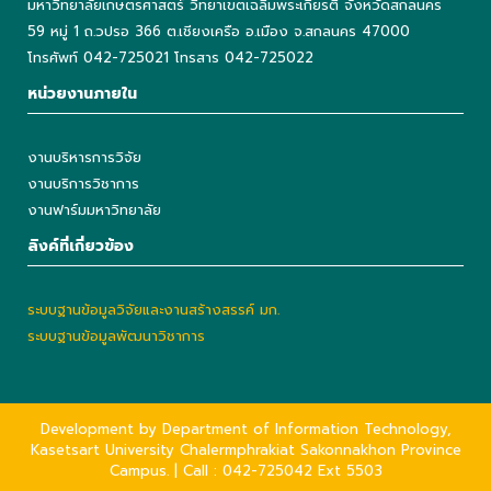
มหาวิทยาลัยเกษตรศาสตร์ วิทยาเขตเฉลิมพระเกียรติ จังหวัดสกลนคร
59 หมู่ 1 ถ.วปรอ 366 ต.เชียงเครือ อ.เมือง จ.สกลนคร 47000
โทรศัพท์ 042-725021 โทรสาร 042-725022
หน่วยงานภายใน
งานบริหารการวิจัย
งานบริการวิชาการ
งานฟาร์มมหาวิทยาลัย
ลิงค์ที่เกี่ยวข้อง
ระบบฐานข้อมูลวิจัยและงานสร้างสรรค์ มก.
ระบบฐานข้อมูลพัฒนาวิชาการ
Development by Department of Information Technology,
Kasetsart University Chalermphrakiat Sakonnakhon Province
Campus. | Call : 042-725042 Ext 5503