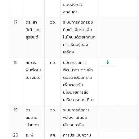
ของจังหวัด
สกลนคร
17
ดร. สา
วว.
ระบบการคัดกรอง
วิณี แสง
กีบเท้าเจ็บ-ขาเจ็บ
สุริยันต์
ในโคนมด้วยเทคนิค
การเรียนรู้ของ
เครื่อง
⇓
18
ผศ.ดร.
ศว.
นวัตกรรมการ
พิมพ์อมร
พัฒนากระดาษผัก
โปร่งมณี
ตบชวาย้อมคราม
เพื่อตอบรับ
นโยบายการส่ง
เสริมการท่องเที่ยว
19
ดร.
วว.
ระบบการจัดการ
สมชาย
พลังงานในบ่อ
เบ้าทอง
เลี้ยงปลานิล
20
อ. พี
สศ.
การประเมินความ