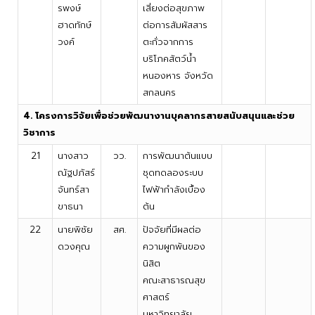
รพงษ์
เสี่ยงต่อสุขภาพ
ฮาดทักษ์
ต่อการสัมผัสสาร
วงค์
ตะกั่วจากการ
บริโภคสัตว์น้ำ
หนองหาร จังหวัด
สกลนคร
4. โครงการวิจัยเพื่อช่วยพัฒนางานบุคลากรสายสนับสนุนและช่วย
วิชาการ
21
นางสาว
วว.
การพัฒนาต้นแบบ
ณัฐปภัสร์
ชุดทดลองระบบ
จันทร์สา
ไฟฟ้ากำลังเบื้อง
ขาธนา
ต้น
22
นายพิชัย
สศ.
ปัจจัยที่มีผลต่อ
ดวงคุณ
ความผูกพันของ
นิสิต
คณะสาธารณสุข
ศาสตร์
มหาวิทยาลัย