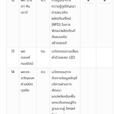
12
ผศ. จาริ
ศว.
การบูรณาการ
ตา หิน
ความรู้ภูมิปัญญา
เธาว์
ตามแนวคิด
ผลิตภัณฑ์ใหม่
(NPD) ในการ
พัฒนาผลิตภัณฑ์
ต้นแบบเชิง
สร้างสรรค์
13
ผศ.
ทอ.
นวัตกรรมการเลี้ยง
ณรงค์
ผำด้วยแสง LED
กมลรัตน์
14
ผศ.ดร.
ศว.
นวัตกรรมการ
ขวัญชนก
จัดการข้อมูลบัญชี
ห่านนิมิต
บริหารผ่านการ
กุลชัย
พัฒนา
แอปพลิเคชันเพื่อ
ยกระดับเศรษฐกิจ
ฐานรากสู่ Smart