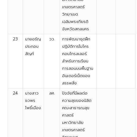
เกษตรศาสตร์
วิทยาเขต
เฉลิมพระเกียรติ
จังหวัดสกลนคร
23
นายอรัญ
วว.
การพัฒนาชุดฝึก
ประกอบ
ปฏิบัติการไมโคร
สัญท์
คอนโทรลเลอร์
สำหรับการเรียน
การสอนบนพื้นฐาน
อินเตอร์เน็ตของ
สรรพสิ่ง
24
นางสาว
สศ.
ปัจจัยที่มีผลต่อ
ชวพร
ความสุขของนิสิต
โพธิ์เมือง
คณะสาธารณสุข
ศาสตร์
มหาวิทยาลัย
เกษตรศาสตร์