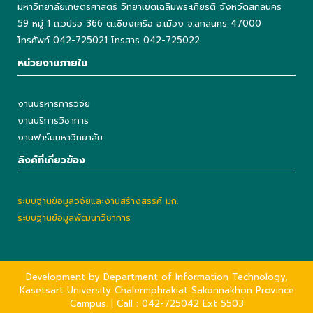
มหาวิทยาลัยเกษตรศาสตร์ วิทยาเขตเฉลิมพระเกียรติ จังหวัดสกลนคร
59 หมู่ 1 ถ.วปรอ 366 ต.เชียงเครือ อ.เมือง จ.สกลนคร 47000
โทรศัพท์ 042-725021 โทรสาร 042-725022
หน่วยงานภายใน
งานบริหารการวิจัย
งานบริการวิชาการ
งานฟาร์มมหาวิทยาลัย
ลิงค์ที่เกี่ยวข้อง
ระบบฐานข้อมูลวิจัยและงานสร้างสรรค์ มก.
ระบบฐานข้อมูลพัฒนาวิชาการ
Development by Department of Information Technology,
Kasetsart University Chalermphrakiat Sakonnakhon Province
Campus. | Call : 042-725042 Ext 5503