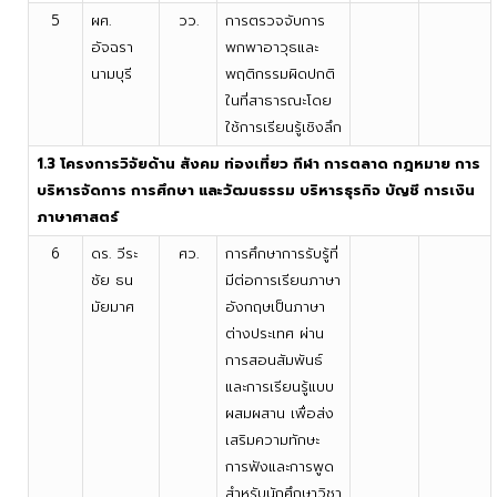
5
ผศ.
วว.
การตรวจจับการ
อัจฉรา
พกพาอาวุธและ
นามบุรี
พฤติกรรมผิดปกติ
ในที่สาธารณะโดย
ใช้การเรียนรู้เชิงลึก
1.3 โครงการวิจัยด้าน สังคม ท่องเที่ยว กีฬา การตลาด กฎหมาย การ
บริหารจัดการ การศึกษา และวัฒนธรรม บริหารธุรกิจ บัญชี การเงิน
ภาษาศาสตร์
6
ดร. วีระ
ศว.
การศึกษาการรับรู้ที่
ชัย ธน
มีต่อการเรียนภาษา
มัยมาศ
อังกฤษเป็นภาษา
ต่างประเทศ ผ่าน
การสอนสัมพันธ์
และการเรียนรู้แบบ
ผสมผสาน เพื่อส่ง
เสริมความทักษะ
การฟังและการพูด
สำหรับนักศึกษาวิชา