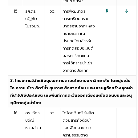
Enterprise
⇓
⇓
15
รศ.ดร.
วว.
การพัฒนาวิธี
ณัฐชัย
การเตรียมทราย
โปร่งมณี
มาตรฐานจากแหล่ง
ทรายซิลิกาใน
ประเทศไทยสำหรับ
การทดสอบซีเมนต์
มอร์ตาร์ทดแทน
การใช้ทรายนำเข้า
จากต่างประเทศ
3. โครงการวิจัยเชิงบูรณาการตามนโยบายมหาวิทยาลัย โดยมุ่งเน้น
โค คราม ข้าว สัตว์น้ำ สุขภาพ สิ่งแวดล้อม และเศรษฐกิจสร้างคุณค่า
ที่นำไปใช้ประโยชน์ เชิงพื้นที่ภาคตะวันออกเฉียงเหนือตอนบนและอนุ
ภูมิภาคลุ่มน้ำโขง
16
ดร. ฉัตร
วว.
ไดโอดอินทรีย์ผลิต
ปวีณ์
ด้วยสารกึ่งตัวนำ
หอมอ่อน
แบบฟิล์มบางจาก
ครามธรรมชาติ