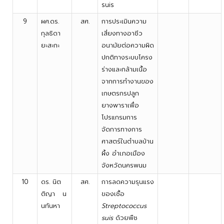
suis
9
ผศ.ดร.
สศ.
การประเมินความ
กุลธิดา
เสี่ยงทางอาชีว
ยะสะกะ
อนามัยต่อความผิด
ปกติทางระบบโครง
ร่างและกล้ามเนื้อ
จากการทำงานของ
เกษตรกรปลูก
ยางพาราเพื่อ
โปรแกรมการ
จัดการทางการ
ศาสตร์ในตำบลบ้าน
ผึ้ง อำเภอเมือง
จังหวัดนครพนม
10
ดร. นิต
สศ.
การลดความรุนแรง
ติญา น
ของเชื้อ
นทันหา
Streptococcus
suis
ด้วยพืช