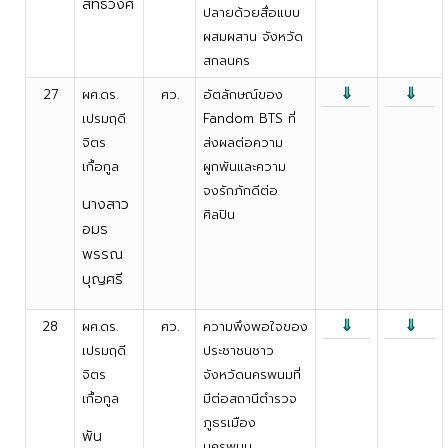
สิทธิวงศ์
ปลายด้วยสื่อแบบ
ผสมผสาน จังหวัด
สกลนคร
⇓
⇓
27
ผศ.ดร.
ศว.
อัตลักษณ์ของ
เปรมฤดี
Fandom BTS ที่
จิตร
ส่งผลต่อความ
เกื้อกูล
ผูกพันและความ
จงรักภักดีต่อ
นางสาว
ศิลปิน
อมร
พรรณ
บุญศรี
⇓
⇓
28
ผศ.ดร.
ศว.
ความพึงพอใจของ
เปรมฤดี
ประชาชนชาว
จิตร
จังหวัดนครพนมที่
เกื้อกูล
มีต่อสถานีตำรวจ
ภูธรเมือง
พัน
นครพนม