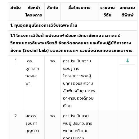
ลำดับ
หัวหน้า
สังกัด
ชื่อโครงการ
รายงาน
บทความ
โครงการ
วิจัย
ตีพิมพ์
1. ทุนอุดหนุนโครงการวิจัยเฉพาะด้าน
1.1 โครงการวิจัยด้านพัฒนาฟาร์มมหาวิทยาลัยเกษตรศาสตร์
วิทยาเขตเฉลิมพระเกียรติ จังหวัดสกลนคร และห้องปฏิบัติการทาง
สังคม (Social Lab) ของวิทยาเขตฯ รวมถึงด้านเกษตรและอาหาร
⇓
1
ดร.
ทอ.
การประเมินความ
จุฑามาศ
รอบรู้ทาง
กองผา
โภชนาการของผู้
พา
ปกครองและความ
สัมพันธ์กับคุณภาพ
อาหารของเด็กวัย
เรียน
2
ผศ.ดร.
ทอ.
การประเมินสาย
รุ่งนภา
พันธุ์ ปริมาณสาร
บุญภวา
พฤกษเคมี และ
กิจกรรมทาง