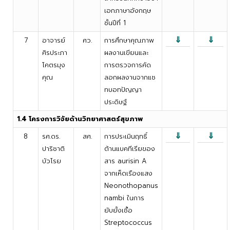
เอกภาษาอังกฤษ
ชั้นปีที่ 1
⇓
⇓
7
อาจารย์
ศว.
การศึกษาคุณภาพ
ศิรประภา
ผลงานเขียนและ
โคตรมุง
การตรวจการคัด
คุณ
ลอกผลงานจากแช
ทบอทปัญญา
ประดิษฐ์
1.4 โครงการวิจัยด้านวิทยาศาสตร์สุขภาพ
⇓
⇓
8
รศ.ดร.
สศ.
การประเมินฤทธิ์
ปาริชาติ
ต้านแบคทีเรียของ
บัวโรย
สาร aurisin A
จากเห็ดเรืองแสง
Neonothopanus
nambi ในการ
ยับยั้งเชื้อ
Streptococcus