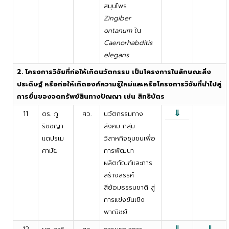
สมุนไพร
Zingiber
ontanum
ใน
Caenorhabditis
elegans
2. โครงการวิจัยที่ก่อให้เกิดนวัตกรรม เป็นโครงการในลักษณะสิ่ง
ประดิษฐ์ หรือก่อให้เกิดองค์ความรู้ใหม่และหรือโครงการวิจัยที่นำไปสู่
การยื่นของจดทรัพย์สินทางปัญญา เช่น สิทธิบัตร
⇓
11
ดร. ภู
ศว.
นวัตกรรมทาง
ริชชญา
สังคม กลุ่ม
แตปรเม
วิสาหกิจชุมชนเพื่อ
ศามัย
การพัฒนา
ผลิตภัณฑ์และการ
สร้างสรรค์
สีย้อมธรรมชาติ สู่
การแข่งขันเชิง
พาณิชย์
⇓
⇓