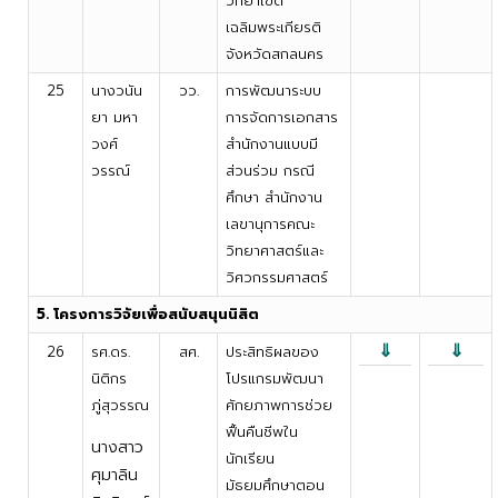
วิทยาเขต
เฉลิมพระเกียรติ
จังหวัดสกลนคร
25
นางวนัน
วว.
การพัฒนาระบบ
ยา มหา
การจัดการเอกสาร
วงศ์
สำนักงานแบบมี
วรรณ์
ส่วนร่วม กรณี
ศึกษา สำนักงาน
เลขานุการคณะ
วิทยาศาสตร์และ
วิศวกรรมศาสตร์
5. โครงการวิจัยเพื่อสนับสนุนนิสิต
⇓
⇓
26
รศ.ดร.
สศ.
ประสิทธิผลของ
นิติกร
โปรแกรมพัฒนา
ภู่สุวรรณ
ศักยภาพการช่วย
ฟื้นคืนชีพใน
นางสาว
นักเรียน
ศุมาลิน
มัธยมศึกษาตอน