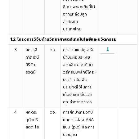
ชีวภาพของขิงที่ได้
จากแหล่งปลูก
สำคัญใน
ประเทศไทย
1.2 โครงการวิจัยด้านวิทยาศาสตร์เทคโนโลยีและนวัตกรรม
⇓
3
ผศ. รุจิ
วว.
การเอนแคปซูเลชัน
กาญจน์
น้ำมันหอมระเหย
ศิริวัณ
จากผักแขยงด้วย
ธรัตน์
วิธีคอมเพล็กซ์โคอะ
เซอร์เวชันเพื่อ
ประยุกต์ใช้ในการ
เก็บรักษากลิ่นและ
คุณค่าทางอาหาร
4
ผศ.ดร.
วว.
การศึกษาเกี่ยวกับ
สุภัคนรี
ผลการแปลง ARA
สัตตะโส
แบบ (p,q) และการ
ประยุกต์