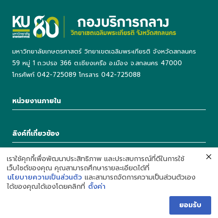
มหาวิทยาลัยเกษตรศาสตร์ วิทยาเขตเฉลิมพระเกียรติ จังหวัดสกลนคร
59 หมู่ 1 ถ.วปรอ 366 ต.เชียงเครือ อ.เมือง จ.สกลนคร 47000
โทรศัพท์ 042-725089 โทรสาร 042-725088
หน่วยงานภายใน
ลิงค์ที่เกี่ยวข้อง
เราใช้คุกกี้เพื่อพัฒนาประสิทธิภาพ และประสบการณ์ที่ดีในการใช้
เว็บไซต์ของคุณ คุณสามารถศึกษารายละเอียดได้ที่
นโยบายความเป็นส่วนตัว
และสามารถจัดการความเป็นส่วนตัวเอง
ได้ของคุณได้เองโดยคลิกที่
ตั้งค่า
Development by Department of Information Technology,
Kasetsart University Chalermphrakiat Sakonnakhon Province
ยอมรับ
Campus. | Call : 042-725042 Ext 5503