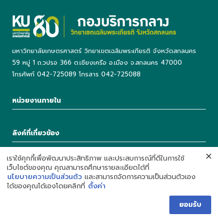
มหาวิทยาลัยเกษตรศาสตร์ วิทยาเขตเฉลิมพระเกียรติ จังหวัดสกลนคร
59 หมู่ 1 ถ.วปรอ 366 ต.เชียงเครือ อ.เมือง จ.สกลนคร 47000
โทรศัพท์ 042-725089 โทรสาร 042-725088
หน่วยงานภายใน
ลิงค์ที่เกี่ยวข้อง
เราใช้คุกกี้เพื่อพัฒนาประสิทธิภาพ และประสบการณ์ที่ดีในการใช้
เว็บไซต์ของคุณ คุณสามารถศึกษารายละเอียดได้ที่
นโยบายความเป็นส่วนตัว
และสามารถจัดการความเป็นส่วนตัวเอง
ได้ของคุณได้เองโดยคลิกที่
ตั้งค่า
Development by Department of Information Technology,
Kasetsart University Chalermphrakiat Sakonnakhon Province
ยอมรับ
Campus. | Call : 042-725042 Ext 5503