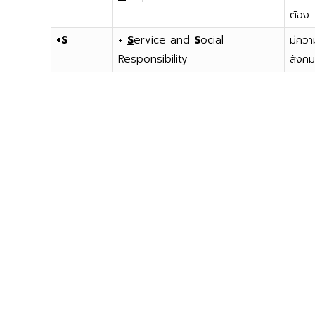
ต้อง
+S
+
S
ervice and
S
ocial
มีควา
Responsibility
สังคม