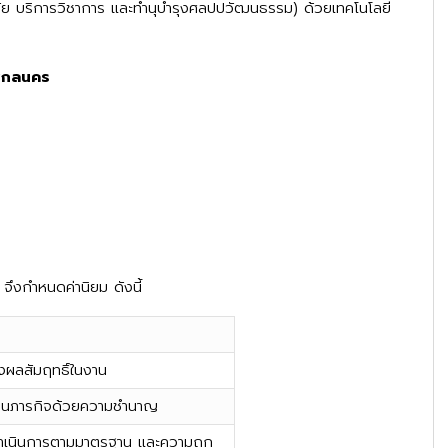
ัย บริการวิชาการ และทำนุบำรุงศลปปวัฒนธรรม) ด้วยเทคโนโลยี
ดสกลนคร
ึงกำหนดค่านิยม ดังนี้
่งผลสัมฤทธิ์ในงาน
านภารกิจด้วยความชำนาญ
ำเนินการตามมาตรฐาน และความถูก