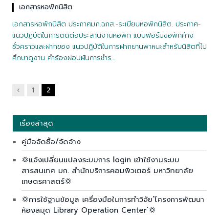
เอกสารหอพักนิสิต
เอกสารหอพักนิสิต ประกาศมก.ฉกส.-ระเบียบหอพักนิสิต. ประกาศ-
แนวปฏิบัติในการติดต่อประสานงานหอพัก แบบฟอร์มขอพักค้าง
ชั่วคราวและฝากของ แนวปฏิบัติในการฝากยานพาหนะสำหรับนิสิตที่ไป
ศึกษาดูงาน คำร้องผ่อนผันการชำร…
ก่อน
1
2
หน้า
เรื่องล่าสุด
คู่มือจัดซื้อ/จัดจ้าง
💢แจ้งเปลี่ยนแปลงระบบการ login เข้าใช้งานระบบ
สารสนเทศ มก. สำนักบริการคอมพิวเตอร์ มหาวิทยาลัย
เกษตรศาสตร์💢
💢การใช้ฐานข้อมูล เครื่องมือในการทำวิจัย’โครงการพัฒนา
ห้องสมุด Library Operation Center’💢