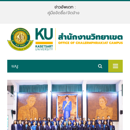
ข่าวอัพเดท :
💢แจ้งเปลี่ยนแปลงระบบการ login เข้าใช้งานระบบสารสนเทศ มก. สำนักบริการคอมพิวเตอร์ มหาวิทยาลัยเกษตรศาสตร์💢
เมนู: