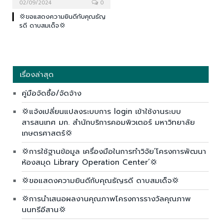
02/09/2024
0
💢ขอแสดงความยินดีกับคุณธัญ
รดี ดาบสมเด็จ💢
เรื่องล่าสุด
คู่มือจัดซื้อ/จัดจ้าง
💢แจ้งเปลี่ยนแปลงระบบการ login เข้าใช้งานระบบ
สารสนเทศ มก. สำนักบริการคอมพิวเตอร์ มหาวิทยาลัย
เกษตรศาสตร์💢
💢การใช้ฐานข้อมูล เครื่องมือในการทำวิจัย’โครงการพัฒนา
ห้องสมุด Library Operation Center’💢
💢ขอแสดงความยินดีกับคุณธัญรดี ดาบสมเด็จ💢
💢การนำเสนอผลงานคุณภาพโครงการรางวัลคุณภาพ
นนทรีอีสาน💢