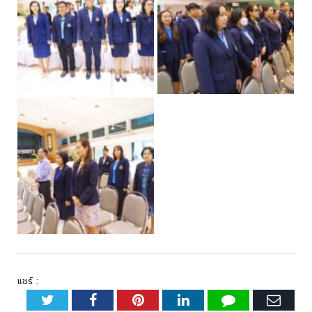
แชร์ :
Twitter
Facebook
Pinterest
LinkedIn
Tumblr
Emai