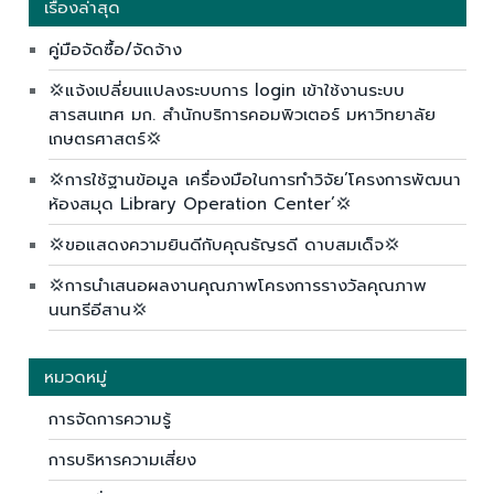
เรื่องล่าสุด
คู่มือจัดซื้อ/จัดจ้าง
💢แจ้งเปลี่ยนแปลงระบบการ login เข้าใช้งานระบบ
สารสนเทศ มก. สำนักบริการคอมพิวเตอร์ มหาวิทยาลัย
เกษตรศาสตร์💢
💢การใช้ฐานข้อมูล เครื่องมือในการทำวิจัย’โครงการพัฒนา
ห้องสมุด Library Operation Center’💢
💢ขอแสดงความยินดีกับคุณธัญรดี ดาบสมเด็จ💢
💢การนำเสนอผลงานคุณภาพโครงการรางวัลคุณภาพ
นนทรีอีสาน💢
หมวดหมู่
การจัดการความรู้
การบริหารความเสี่ยง