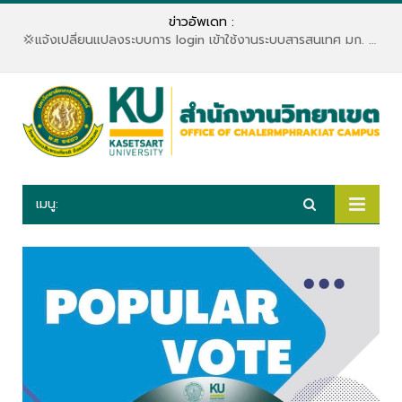
ข่าวอัพเดท :
💢แจ้งเปลี่ยนแปลงระบบการ login เข้าใช้งานระบบสารสนเทศ มก. สำนักบริการคอมพิวเตอร์ มหาวิทยาลัยเกษตรศาสตร์💢
เมนู: