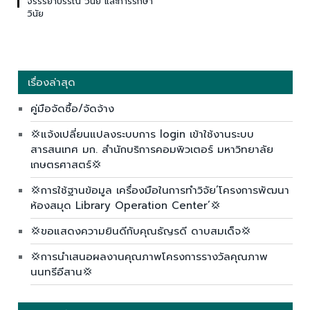
จรรรยาบรรณ วินัย และการรักษา
วินัย
เรื่องล่าสุด
คู่มือจัดซื้อ/จัดจ้าง
💢แจ้งเปลี่ยนแปลงระบบการ login เข้าใช้งานระบบ
สารสนเทศ มก. สำนักบริการคอมพิวเตอร์ มหาวิทยาลัย
เกษตรศาสตร์💢
💢การใช้ฐานข้อมูล เครื่องมือในการทำวิจัย’โครงการพัฒนา
ห้องสมุด Library Operation Center’💢
💢ขอแสดงความยินดีกับคุณธัญรดี ดาบสมเด็จ💢
💢การนำเสนอผลงานคุณภาพโครงการรางวัลคุณภาพ
นนทรีอีสาน💢