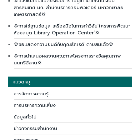
💢แจ้งเปลี่ยนแปลงระบบการ login เข้าใช้งานระบบ
สารสนเทศ มก. สำนักบริการคอมพิวเตอร์ มหาวิทยาลัย
เกษตรศาสตร์💢
💢การใช้ฐานข้อมูล เครื่องมือในการทำวิจัย’โครงการพัฒนา
ห้องสมุด Library Operation Center’💢
💢ขอแสดงความยินดีกับคุณธัญรดี ดาบสมเด็จ💢
💢การนำเสนอผลงานคุณภาพโครงการรางวัลคุณภาพ
นนทรีอีสาน💢
หมวดหมู่
การจัดการความรู้
การบริหารความเสี่ยง
ข้อมูลทั่วไป
ข่าวกิจกรรมสำนักงาน
ถวายพระพร