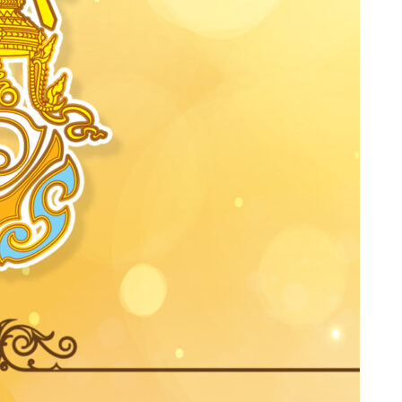
💢ขอแสดงความยินดีกับคุณธัญรดี ดาบสมเด็จ💢
💢การนำเสนอผลงานคุณภาพโครงการรางวัลคุณภาพ
นนทรีอีสาน💢
หมวดหมู่
การจัดการความรู้
การบริหารความเสี่ยง
ข้อมูลทั่วไป
ข่าวกิจกรรมสำนักงาน
ถวายพระพร
ประกันคุณภาพ
รวมบริการ
ไม่มีหมวดหมู่