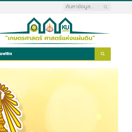
ออฟฟิศ
เรื่องล่าสุด
คู่มือจัดซื้อ/จัดจ้าง
💢แจ้งเปลี่ยนแปลงระบบการ login เข้าใช้งานระบบ
สารสนเทศ มก. สำนักบริการคอมพิวเตอร์
มหาวิทยาลัยเกษตรศาสตร์💢
💢การใช้ฐานข้อมูล เครื่องมือในการทำวิจัย’โครงการ
พัฒนาห้องสมุด Library Operation Center’💢