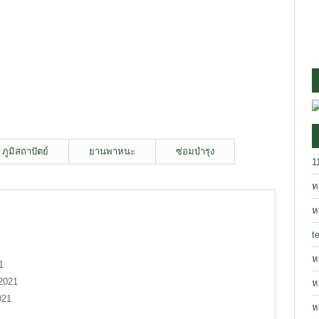
ภูมิสถาปัตย์
ยานพาหนะ
ซ่อมบำรุง
1
ท
ห
t
ห
1
2021
ห
021
ห