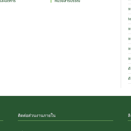
และนิติการ
หน่วยสารบรรณ
ห
t
ห
ห
ห
ห
ต
ต
ติดต่อส่วนงานภายใน
ลิ