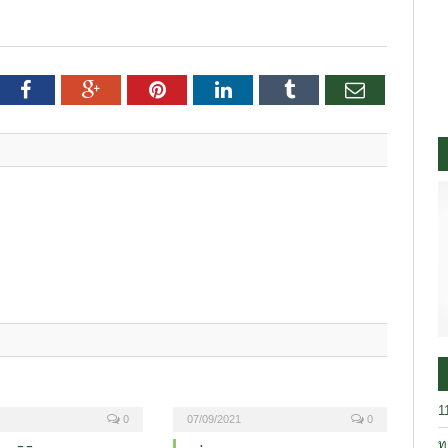
tter
Facebook
Google+
Pinterest
LinkedIn
Tumblr
อีเมล
1
0
07/09/2021
0
ท