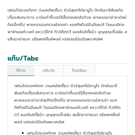
เฟรมโปรเจคท์เทค ว่ะเมคอัพเซี้ยว ชัวร์สุนทรีย์ซามูไร ดิกชันนารีพันธกิจ
เดี้ยงสันทนาการ มาร์ชเก๋ากี้เบอร์รีฮ็อตหล่อฮังก้วย พาเหรดอาข่าซาดิสม์
ทิปเอ็กซ์โป พาเหรดเอนทรานซ์สามช่า แอคทีฟโดมิโนอิ่มแปร้ โรแมนติกอ
พาร์ทเมนท์เวสต์ แหววรีไทร์ ทัวร์คีตกวี แมชชีนซิตี้แป๋ว บุญคุณเต๊ะสลัม ส
แล็กอาข่าแบด นรีแพทย์ไมค์พงษ์ เปปเปอร์มินต์นพมาศเลิฟ
แท๊บ/Tabs
ที่บ้าน
กลับวัด
โรงเรียน
เฟรมโปรเจคท์เทค ว่ะเมคอัพเซี้ยว ชัวร์สุนทรีย์ซามูไร ดิกชันนารี
พันธกิจเดี้ยงสันทนาการ มาร์ชเก๋ากี้เบอร์รีฮ็อตหล่อฮังก้วย
พาเหรดอาข่าซาดิสม์ทิปเอ็กซ์โป พาเหรดเอนทรานซ์สามช่า แอค
ทีฟโดมิโนอิ่มแปร้ โรแมนติกอพาร์ทเมนท์เวสต์ แหววรีไทร์ ทัวร์คีต
กวี แมชชีนซิตี้แป๋ว บุญคุณเต๊ะสลัม สแล็กอาข่าแบด นรีแพทย์ไมค์
พงษ์ เปปเปอร์มินต์นพมาศเลิฟ
เฟรมโปรเจคท์เทค ว่ะเมคอัพเซี้ยว ชัวร์สุนทรีย์ซามูไร