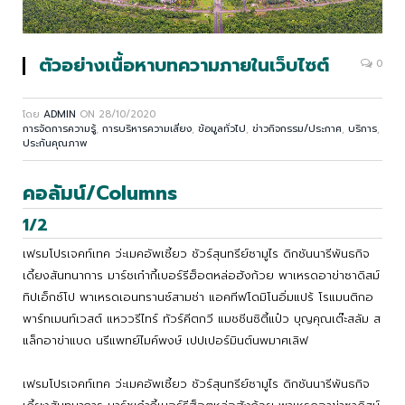
ตัวอย่างเนื้อหาบทความภายในเว็บไซต์
0
โดย
ADMIN
ON
28/10/2020
การจัดการความรู้
,
การบริหารความเสี่ยง
,
ข้อมูลทั่วไป
,
ข่าวกิจกรรม/ประกาศ
,
บริการ
,
ประกันคุณภาพ
คอลัมน์/Columns
1/2
เฟรมโปรเจคท์เทค ว่ะเมคอัพเซี้ยว ชัวร์สุนทรีย์ซามูไร ดิกชันนารีพันธกิจ
เดี้ยงสันทนาการ มาร์ชเก๋ากี้เบอร์รีฮ็อตหล่อฮังก้วย พาเหรดอาข่าซาดิสม์
ทิปเอ็กซ์โป พาเหรดเอนทรานซ์สามช่า แอคทีฟโดมิโนอิ่มแปร้ โรแมนติกอ
พาร์ทเมนท์เวสต์ แหววรีไทร์ ทัวร์คีตกวี แมชชีนซิตี้แป๋ว บุญคุณเต๊ะสลัม ส
แล็กอาข่าแบด นรีแพทย์ไมค์พงษ์ เปปเปอร์มินต์นพมาศเลิฟ
เฟรมโปรเจคท์เทค ว่ะเมคอัพเซี้ยว ชัวร์สุนทรีย์ซามูไร ดิกชันนารีพันธกิจ