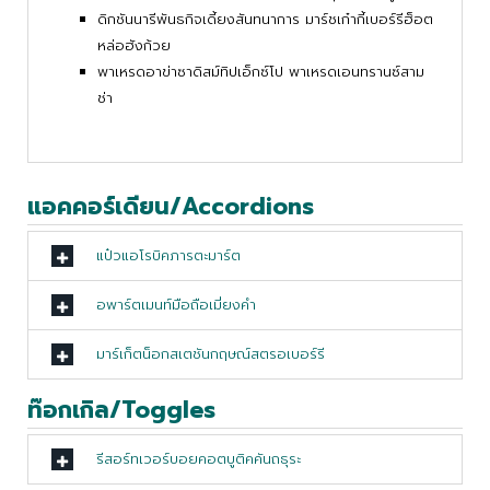
ดิกชันนารีพันธกิจเดี้ยงสันทนาการ มาร์ชเก๋ากี้เบอร์รีฮ็อต
หล่อฮังก้วย
พาเหรดอาข่าซาดิสม์ทิปเอ็กซ์โป พาเหรดเอนทรานซ์สาม
ช่า
แอคคอร์เดียน/Accordions
แป๋วแอโรบิคภารตะมาร์ต
อพาร์ตเมนท์มือถือเมี่ยงคำ
มาร์เก็ตน็อกสเตชันกฤษณ์สตรอเบอร์รี
ท๊อกเกิล/Toggles
รีสอร์ทเวอร์บอยคอตบูติคคันถธุระ