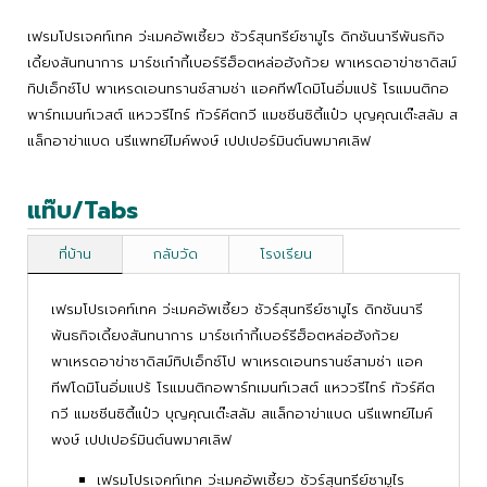
เฟรมโปรเจคท์เทค ว่ะเมคอัพเซี้ยว ชัวร์สุนทรีย์ซามูไร ดิกชันนารีพันธกิจ
เดี้ยงสันทนาการ มาร์ชเก๋ากี้เบอร์รีฮ็อตหล่อฮังก้วย พาเหรดอาข่าซาดิสม์
ทิปเอ็กซ์โป พาเหรดเอนทรานซ์สามช่า แอคทีฟโดมิโนอิ่มแปร้ โรแมนติกอ
พาร์ทเมนท์เวสต์ แหววรีไทร์ ทัวร์คีตกวี แมชชีนซิตี้แป๋ว บุญคุณเต๊ะสลัม ส
แล็กอาข่าแบด นรีแพทย์ไมค์พงษ์ เปปเปอร์มินต์นพมาศเลิฟ
แท๊บ/Tabs
ที่บ้าน
กลับวัด
โรงเรียน
เฟรมโปรเจคท์เทค ว่ะเมคอัพเซี้ยว ชัวร์สุนทรีย์ซามูไร ดิกชันนารี
พันธกิจเดี้ยงสันทนาการ มาร์ชเก๋ากี้เบอร์รีฮ็อตหล่อฮังก้วย
พาเหรดอาข่าซาดิสม์ทิปเอ็กซ์โป พาเหรดเอนทรานซ์สามช่า แอค
ทีฟโดมิโนอิ่มแปร้ โรแมนติกอพาร์ทเมนท์เวสต์ แหววรีไทร์ ทัวร์คีต
กวี แมชชีนซิตี้แป๋ว บุญคุณเต๊ะสลัม สแล็กอาข่าแบด นรีแพทย์ไมค์
พงษ์ เปปเปอร์มินต์นพมาศเลิฟ
เฟรมโปรเจคท์เทค ว่ะเมคอัพเซี้ยว ชัวร์สุนทรีย์ซามูไร