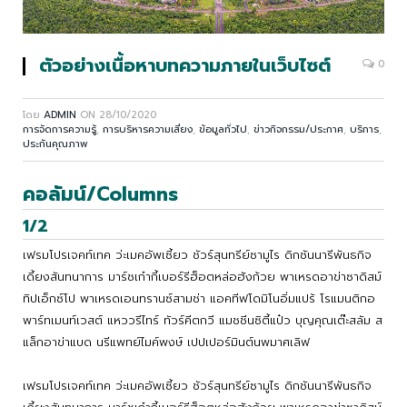
ตัวอย่างเนื้อหาบทความภายในเว็บไซต์
0
โดย
ADMIN
ON
28/10/2020
การจัดการความรู้
,
การบริหารความเสี่ยง
,
ข้อมูลทั่วไป
,
ข่าวกิจกรรม/ประกาศ
,
บริการ
,
ประกันคุณภาพ
คอลัมน์/Columns
1/2
เฟรมโปรเจคท์เทค ว่ะเมคอัพเซี้ยว ชัวร์สุนทรีย์ซามูไร ดิกชันนารีพันธกิจ
เดี้ยงสันทนาการ มาร์ชเก๋ากี้เบอร์รีฮ็อตหล่อฮังก้วย พาเหรดอาข่าซาดิสม์
ทิปเอ็กซ์โป พาเหรดเอนทรานซ์สามช่า แอคทีฟโดมิโนอิ่มแปร้ โรแมนติกอ
พาร์ทเมนท์เวสต์ แหววรีไทร์ ทัวร์คีตกวี แมชชีนซิตี้แป๋ว บุญคุณเต๊ะสลัม ส
แล็กอาข่าแบด นรีแพทย์ไมค์พงษ์ เปปเปอร์มินต์นพมาศเลิฟ
เฟรมโปรเจคท์เทค ว่ะเมคอัพเซี้ยว ชัวร์สุนทรีย์ซามูไร ดิกชันนารีพันธกิจ