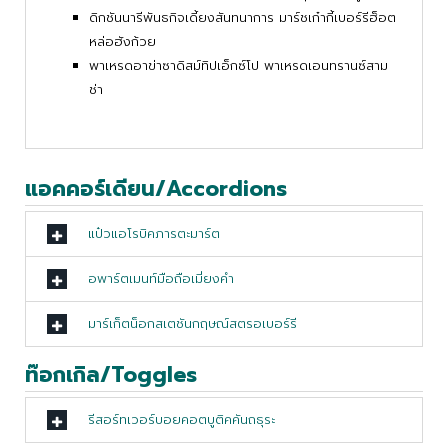
ดิกชันนารีพันธกิจเดี้ยงสันทนาการ มาร์ชเก๋ากี้เบอร์รีฮ็อต
หล่อฮังก้วย
พาเหรดอาข่าซาดิสม์ทิปเอ็กซ์โป พาเหรดเอนทรานซ์สาม
ช่า
แอคคอร์เดียน/Accordions
แป๋วแอโรบิคภารตะมาร์ต
อพาร์ตเมนท์มือถือเมี่ยงคำ
มาร์เก็ตน็อกสเตชันกฤษณ์สตรอเบอร์รี
ท๊อกเกิล/Toggles
รีสอร์ทเวอร์บอยคอตบูติคคันถธุระ