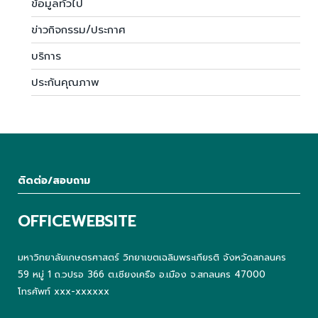
ข้อมูลทั่วไป
ข่าวกิจกรรม/ประกาศ
บริการ
ประกันคุณภาพ
ติดต่อ/สอบถาม
OFFICEWEBSITE
มหาวิทยาลัยเกษตรศาสตร์ วิทยาเขตเฉลิมพระเกียรติ จังหวัดสกลนคร
59 หมู่ 1 ถ.วปรอ 366 ต.เชียงเครือ อ.เมือง จ.สกลนคร 47000
โทรศัพท์ xxx-xxxxxx