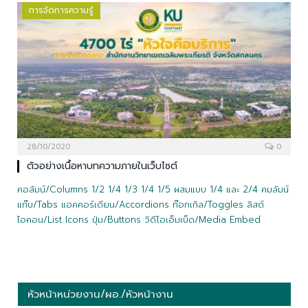
การจัดการความรู้
28/10/2020
0
ตัวอย่างเนื้อหาบทความภายในเว็บไซต์
คอลัมน์/Columns 1/2 1/4 1/3 1/4 1/5 ผสมแบบ 1/4 และ 2/4 คมลัมน์
แท๊บ/Tabs แอคคอร์เดียน/Accordions ท๊อกเกิล/Toggles ลิสต์
ไอคอน/List Icons ปุ่ม/Buttons วิดีโอเอ็มเบ็ด/Media Embed
หัวหน้าหน่วยงาน/ผอ./หัวหน้างาน