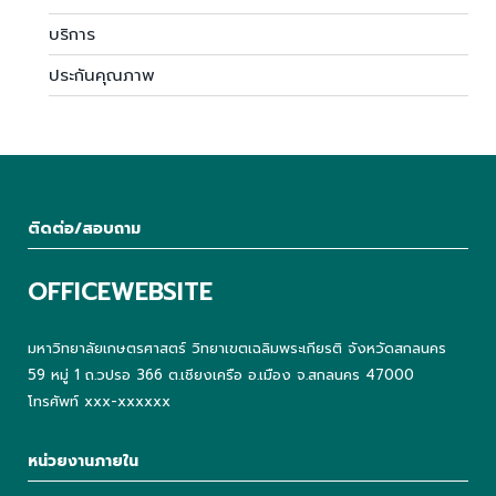
บริการ
ประกันคุณภาพ
ติดต่อ/สอบถาม
OFFICEWEBSITE
มหาวิทยาลัยเกษตรศาสตร์ วิทยาเขตเฉลิมพระเกียรติ จังหวัดสกลนคร
59 หมู่ 1 ถ.วปรอ 366 ต.เชียงเครือ อ.เมือง จ.สกลนคร 47000
โทรศัพท์ xxx-xxxxxx
หน่วยงานภายใน