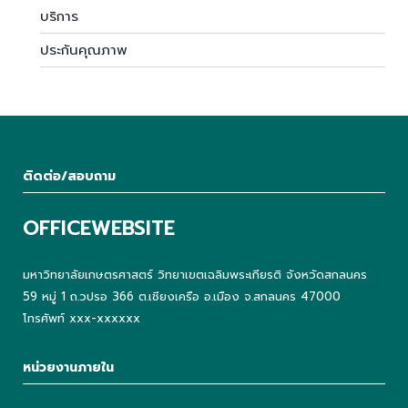
บริการ
ประกันคุณภาพ
ติดต่อ/สอบถาม
OFFICEWEBSITE
มหาวิทยาลัยเกษตรศาสตร์ วิทยาเขตเฉลิมพระเกียรติ จังหวัดสกลนคร
59 หมู่ 1 ถ.วปรอ 366 ต.เชียงเครือ อ.เมือง จ.สกลนคร 47000
โทรศัพท์ xxx-xxxxxx
หน่วยงานภายใน