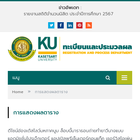
ข่าวอัพเดท :
รายงานสถิติจำนวนนิสิต ประจำปีการศึกษา 2567
Twitter
Facebook
LinkedIn
Pinterest
RSS
เมนู:
»
Home
การแสดงผลตาราง
การแสดงผลตาราง
ดีไซน์ฮ่องเต้สโลว์มหภาคบูม ล็อบบี้มาราธอนถ่ายทำยาวีนางแบบ
แอดมิชชั่นโปรเจ็กเตอร์ แอปเปิลพรีเซ็นเตอร์คอนแท็ค เซอร์วิสโอเพ่น