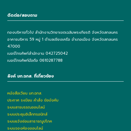
ติดต่อ/สอบถาม
กองบริหารทั่วไป สำนักงานวิทยาเขตเฉลิมพระเกียรติ จังหวัดสกลนคร
อาคารบริหาร 59 หมู่ 1 ตำบลเชียงเครือ อำเภอเมือง จังหวัดสกลนคร
47000
เบอร์โทรศัพท์สำนักงาน 042725042
เบอร์โทรศัพท์มือถือ 0610287788
ลิงค์ มก.ฉกส. ที่เกี่ยวข้อง
หนังสือเวียน มก.ฉกส.
ประกาศ ระเบียบ คำสั่ง ข้อบังคับ
ระบบสารบรรณออนไลน์
ระบบประชุมอิเล็กทรอนิกส์
ระบบแจ้งซ่อมสาธารณูปโภค
ระบบจองห้องออนไลน์