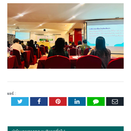
แชร์ :
Twitter
Facebook
Pinterest
LinkedIn
Tumblr
Emai