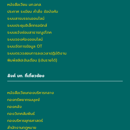
หนังสือเวียน มก.ฉกส.
ประกาศ ระเบียบ คำสั่ง ข้อบังคับ
ระบบสารบรรณออนไลน์
ระบบประชุมอิเล็กทรอนิกส์
ระบบแจ้งซ่อมสาธารณูปโภค
ระบบจองห้องออนไลน์
ระบบจัดการข้อมูล OT
ระบบตรวจสอบการลงเวลาปฏิบัติงาน
พิมพ์สลิปเงินเดือน (เงินรายได้)
ลิงค์ มก. ที่เกี่ยวข้อง
หนังสือเวียนกองบริหารกลาง
กองทรัพยากรมนุษย์
กองคลัง
กองวิเทศสัมพันธ์
กองบริหารยุทธศาสตร์
สำนักงานกฎหมาย