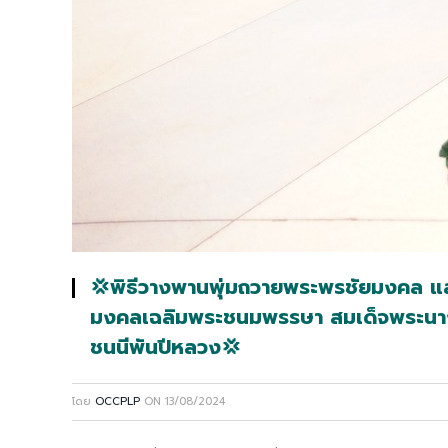
💢พิธีวางพานพุ่มถวายพระพรชัยมงคล แ
มงคลเฉลิมพระชนมพรรษา สมเด็จพระนางเจ
ชนนีพันปีหลวง💢
โดย
OCCPLP
ON
13/08/2024