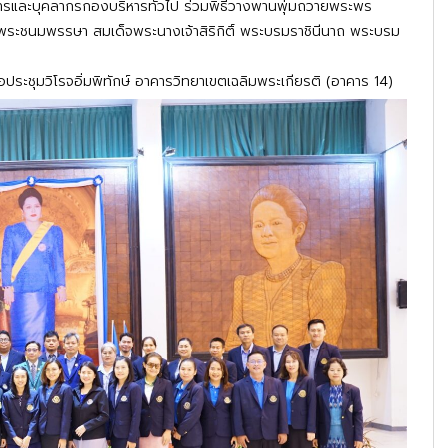
หารและบุคลากรกองบริหารทั่วไป ร่วมพิธีวางพานพุ่มถวายพระพร
ะชนมพรรษา สมเด็จพระนางเจ้าสิริกิติ์ พระบรมราชินีนาถ พระบรม
ประชุมวิโรจอิ่มพิทักษ์ อาคารวิทยาเขตเฉลิมพระเกียรติ (อาคาร 14)