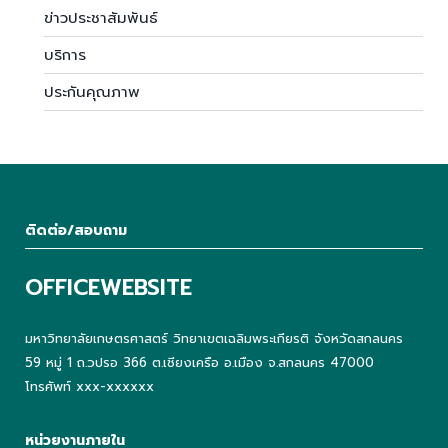
ข่าวประชาสัมพันธ์
บริการ
ประกันคุณภาพ
ติดต่อ/สอบถาม
OFFICEWEBSITE
มหาวิทยาลัยเกษตรศาสตร์ วิทยาเขตเฉลิมพระเกียรติ จังหวัดสกลนคร
59 หมู่ 1 ถ.วปรอ 366 ต.เชียงเครือ อ.เมือง จ.สกลนคร 47000
โทรศัพท์ xxx-xxxxxx
หน่วยงานภายใน