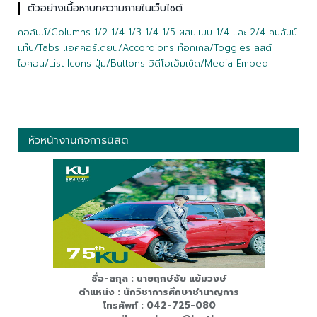
ตัวอย่างเนื้อหาบทความภายในเว็บไซต์
คอลัมน์/Columns 1/2 1/4 1/3 1/4 1/5 ผสมแบบ 1/4 และ 2/4 คมลัมน์
แท๊บ/Tabs แอคคอร์เดียน/Accordions ท๊อกเกิล/Toggles ลิสต์
ไอคอน/List Icons ปุ่ม/Buttons วิดีโอเอ็มเบ็ด/Media Embed
หัวหน้างานกิจการนิสิต
ชื่อ-สกุล : นายฤกษ์ชัย แย้มวงษ์
ตำแหน่ง : นักวิชาการศึกษาชำนาญการ
โทรศัพท์ : 042-725-080