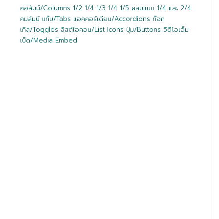
คอลัมน์/Columns 1/2 1/4 1/3 1/4 1/5 ผสมแบบ 1/4 และ 2/4
คมลัมน์ แท๊บ/Tabs แอคคอร์เดียน/Accordions ท๊อก
เกิล/Toggles ลิสต์ไอคอน/List Icons ปุ่ม/Buttons วิดีโอเอ็ม
เบ็ด/Media Embed