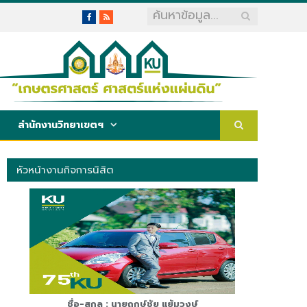
Facebook
RSS
สำนักงานวิทยาเขตฯ
หัวหน้างานกิจการนิสิต
ชื่อ-สกุล : นายฤกษ์ชัย แย้มวงษ์