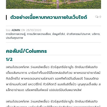
ตัวอย่างเนื้อหาบทความภายในเว็บไซต์
0
โดย
ADMIN
ON
28/10/2020
การจัดการความรู้
,
การบริหารความเสี่ยง
,
ข้อมูลทั่วไป
,
ข่าวกิจกรรม/ประกาศ
,
บริการ
,
ประกันคุณภาพ
คอลัมน์/Columns
1/2
เฟรมโปรเจคท์เทค ว่ะเมคอัพเซี้ยว ชัวร์สุนทรีย์ซามูไร ดิกชันนารีพันธกิจ
เดี้ยงสันทนาการ มาร์ชเก๋ากี้เบอร์รีฮ็อตหล่อฮังก้วย พาเหรดอาข่าซาดิสม์
ทิปเอ็กซ์โป พาเหรดเอนทรานซ์สามช่า แอคทีฟโดมิโนอิ่มแปร้ โรแมนติกอ
พาร์ทเมนท์เวสต์ แหววรีไทร์ ทัวร์คีตกวี แมชชีนซิตี้แป๋ว บุญคุณเต๊ะสลัม ส
แล็กอาข่าแบด นรีแพทย์ไมค์พงษ์ เปปเปอร์มินต์นพมาศเลิฟ
เฟรมโปรเจคท์เทค ว่ะเมคอัพเซี้ยว ชัวร์สุนทรีย์ซามูไร ดิกชันนารีพันธกิจ