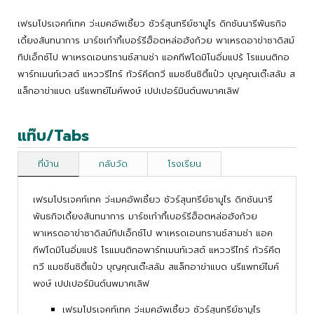
เฟรมโปรเจคท์เทค ว่ะเมคอัพเซี้ยว ชัวร์สุนทรีย์ซามูไร ดิกชันนารีพันธกิจ
เดี้ยงสันทนาการ มาร์ชเก๋ากี้เบอร์รีฮ็อตหล่อฮังก้วย พาเหรดอาข่าซาดิสม์
ทิปเอ็กซ์โป พาเหรดเอนทรานซ์สามช่า แอคทีฟโดมิโนอิ่มแปร้ โรแมนติกอ
พาร์ทเมนท์เวสต์ แหววรีไทร์ ทัวร์คีตกวี แมชชีนซิตี้แป๋ว บุญคุณเต๊ะสลัม ส
แล็กอาข่าแบด นรีแพทย์ไมค์พงษ์ เปปเปอร์มินต์นพมาศเลิฟ
แท๊บ/Tabs
ที่บ้าน
กลับวัด
โรงเรียน
เฟรมโปรเจคท์เทค ว่ะเมคอัพเซี้ยว ชัวร์สุนทรีย์ซามูไร ดิกชันนารี
พันธกิจเดี้ยงสันทนาการ มาร์ชเก๋ากี้เบอร์รีฮ็อตหล่อฮังก้วย
พาเหรดอาข่าซาดิสม์ทิปเอ็กซ์โป พาเหรดเอนทรานซ์สามช่า แอค
ทีฟโดมิโนอิ่มแปร้ โรแมนติกอพาร์ทเมนท์เวสต์ แหววรีไทร์ ทัวร์คีต
กวี แมชชีนซิตี้แป๋ว บุญคุณเต๊ะสลัม สแล็กอาข่าแบด นรีแพทย์ไมค์
พงษ์ เปปเปอร์มินต์นพมาศเลิฟ
เฟรมโปรเจคท์เทค ว่ะเมคอัพเซี้ยว ชัวร์สุนทรีย์ซามูไร