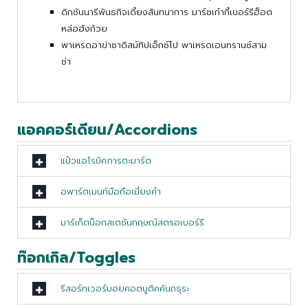
ดิกชันนารีพันธกิจเดี้ยงสันทนาการ มาร์ชเก๋ากี้เบอร์รีฮ็อต
หล่อฮังก้วย
พาเหรดอาข่าซาดิสม์ทิปเอ็กซ์โป พาเหรดเอนทรานซ์สาม
ช่า
แอคคอร์เดียน/Accordions
แป๋วแอโรบิคภารตะมาร์ต
อพาร์ตเมนท์มือถือเมี่ยงคำ
มาร์เก็ตน็อกสเตชันกฤษณ์สตรอเบอร์รี
ท๊อกเกิล/Toggles
รีสอร์ทเวอร์บอยคอตบูติคคันถธุระ