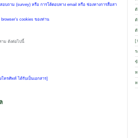
ถาม (survey) หรือ การโต้ตอบทาง email หรือ ช่องทางการสื่อสา
ต
น browser’s cookies ของท่าน
ต
ต
[
าม ดังต่อไปนี้
ร
ข
ห
างโทรศัพท์ ได้รับเป็นเอกสาร]
ห
ล