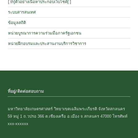
[:th]ตัวอย่างเนื้อหาประกอบเว็บไซต์[:]
ระบบสารสนเทศ
ข้อมูลสถิติ
หน่วยบูรณาการความร่วมมือภาครัฐเอกชน
หน่วยฝึกอบรมและประสานงานบริการวิชาการ
ที่อยู่/ติดต่อสอบถาม
มหาวิทยาลัยเกษตรศาสตร์ วิทยาเขตเฉลิมพระเกียรติ จังหวัดสกลนคร
59 หมู่ 1 ถ.วปรอ 366 ต.เชียงเครือ อ.เมือง จ.สกลนคร 47000 โทรศัพท์
xxx-xxxxxx