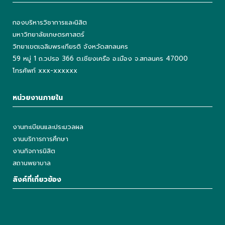
กองบริหารวิชาการและนิสิต
มหาวิทยาลัยเกษตรศาสตร์
วิทยาเขตเฉลิมพระเกียรติ จังหวัดสกลนคร
59 หมู่ 1 ถ.วปรอ 366 ต.เชียงเครือ อ.เมือง จ.สกลนคร 47000
โทรศัพท์ xxx-xxxxxx
หน่วยงานภายใน
งานทะเบียนและประมวลผล
งานบริการการศึกษา
งานกิจการนิสิต
สถานพยาบาล
ลิงค์ที่เกี่ยวข้อง