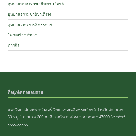
อุทยานหนองหารเฉลิมพระเกียรติ
อุทยานธรรมชาติป่าเต็งรัง
อุทยานเกษตร 50 พรรษาฯ
โครงสร้างบริหาร
ภารกิจ
ที่อยู่/ติดต่อสอบถาม
มหาวิทยาลัยเกษตรศาสตร์ วิทยาเขตเฉลิมพระเกียรติ จังหวัดสกลนคร
59 หมู่ 1 ถ.วปรอ 366 ต.เชียงเครือ อ.เมือง จ.สกลนคร 47000 โทรศัพท์
xxx-xxxxxx