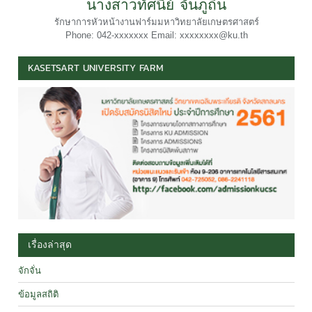
นางสาวทัศนีย์ จันภูถิ่น
รักษาการหัวหน้างานฟาร์มมหาวิทยาลัยเกษตรศาสตร์
Phone: 042-xxxxxxx Email: xxxxxxxx@ku.th
KASETSART UNIVERSITY FARM
เรื่องล่าสุด
จักจั่น
ข้อมูลสถิติ