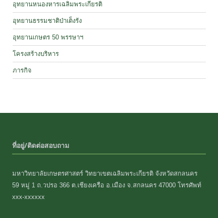
อุทยานหนองหารเฉลิมพระเกียรติ
อุทยานธรรมชาติป่าเต็งรัง
อุทยานเกษตร 50 พรรษาฯ
โครงสร้างบริหาร
ภารกิจ
ที่อยู่/ติดต่อสอบถาม
มหาวิทยาลัยเกษตรศาสตร์ วิทยาเขตเฉลิมพระเกียรติ จังหวัดสกลนคร
59 หมู่ 1 ถ.วปรอ 366 ต.เชียงเครือ อ.เมือง จ.สกลนคร 47000 โทรศัพท์
xxx-xxxxxx