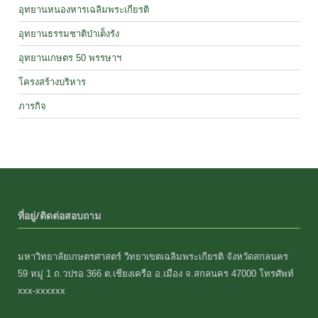
อุทยานหนองหารเฉลิมพระเกียรติ
อุทยานธรรมชาติป่าเต็งรัง
อุทยานเกษตร 50 พรรษาฯ
โครงสร้างบริหาร
ภารกิจ
ที่อยู่/ติดต่อสอบถาม
มหาวิทยาลัยเกษตรศาสตร์ วิทยาเขตเฉลิมพระเกียรติ จังหวัดสกลนคร
59 หมู่ 1 ถ.วปรอ 366 ต.เชียงเครือ อ.เมือง จ.สกลนคร 47000 โทรศัพท์
xxx-xxxxxx