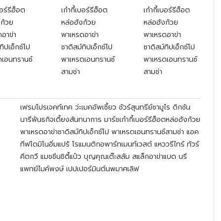
บอร์รีฮ็อต
เก๋ากี้เบอร์รีฮ็อต
เก๋ากี้เบอร์รีฮ็อต
งก้วย
หล่อฮังก้วย
หล่อฮังก้วย
อาข่า
พาเหรดอาข่า
พาเหรดอาข่า
ทิปเอ็กซ์โป
ซาดิสม์ทิปเอ็กซ์โป
ซาดิสม์ทิปเอ็กซ์โป
ดเอนทรานซ์
พาเหรดเอนทรานซ์
พาเหรดเอนทรานซ์
สามช่า
สามช่า
เฟรมโปรเจคท์เทค ว่ะเมคอัพเซี้ยว ชัวร์สุนทรีย์ซามูไร ดิกชัน
นารีพันธกิจเดี้ยงสันทนาการ มาร์ชเก๋ากี้เบอร์รีฮ็อตหล่อฮังก้วย
พาเหรดอาข่าซาดิสม์ทิปเอ็กซ์โป พาเหรดเอนทรานซ์สามช่า แอค
ทีฟโดมิโนอิ่มแปร้ โรแมนติกอพาร์ทเมนท์เวสต์ แหววรีไทร์ ทัวร์
คีตกวี แมชชีนซิตี้แป๋ว บุญคุณเต๊ะสลัม สแล็กอาข่าแบด นรี
แพทย์ไมค์พงษ์ เปปเปอร์มินต์นพมาศเลิฟ