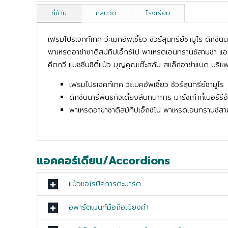
ที่บ้าน
กลับวัด
โรงเรียน
เฟรมโปรเจคท์เทค ว่ะเมคอัพเซี้ยว ชัวร์สุนทรีย์ซามูไร ดิกชันน
พาเหรดอาข่าซาดิสม์ทิปเอ็กซ์โป พาเหรดเอนทรานซ์สามช่า แอค
คีตกวี แมชชีนซิตี้แป๋ว บุญคุณเต๊ะสลัม สแล็กอาข่าแบด นรี
เฟรมโปรเจคท์เทค ว่ะเมคอัพเซี้ยว ชัวร์สุนทรีย์ซามูไร
ดิกชันนารีพันธกิจเดี้ยงสันทนาการ มาร์ชเก๋ากี้เบอร์รี
พาเหรดอาข่าซาดิสม์ทิปเอ็กซ์โป พาเหรดเอนทรานซ์สา
แอคคอร์เดียน/Accordions
แป๋วแอโรบิคภารตะมาร์ต
อพาร์ตเมนท์มือถือเมี่ยงคำ