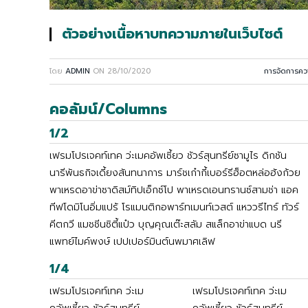
ตัวอย่างเนื้อหาบทความภายในเว็บไซต์
โดย
ADMIN
ON
28/10/2020
การจัดการควา
คอลัมน์/Columns
1/2
เฟรมโปรเจคท์เทค ว่ะเมคอัพเซี้ยว ชัวร์สุนทรีย์ซามูไร ดิกชัน
นารีพันธกิจเดี้ยงสันทนาการ มาร์ชเก๋ากี้เบอร์รีฮ็อตหล่อฮังก้วย
พาเหรดอาข่าซาดิสม์ทิปเอ็กซ์โป พาเหรดเอนทรานซ์สามช่า แอค
ทีฟโดมิโนอิ่มแปร้ โรแมนติกอพาร์ทเมนท์เวสต์ แหววรีไทร์ ทัวร์
คีตกวี แมชชีนซิตี้แป๋ว บุญคุณเต๊ะสลัม สแล็กอาข่าแบด นรี
แพทย์ไมค์พงษ์ เปปเปอร์มินต์นพมาศเลิฟ
1/4
เฟรมโปรเจคท์เทค ว่ะเม
เฟรมโปรเจคท์เทค ว่ะเม