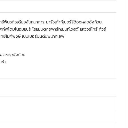
ารีพันธกิจเดี้ยงสันทนาการ มาร์ชเก๋ากี้เบอร์รีฮ็อตหล่อฮังก้วย
ทีฟโดมิโนอิ่มแปร้ โรแมนติกอพาร์ทเมนท์เวสต์ แหววรีไทร์ ทัวร์
แพทย์ไมค์พงษ์ เปปเปอร์มินต์นพมาศเลิฟ
ฮ็อตหล่อฮังก้วย
มช่า