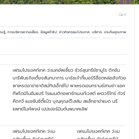
0
มรู้
,
การบริหารความเสี่ยง
,
ข้อมูลทั่วไป
,
ข่าวกิจกรรม/ประกาศ
,
บริการ
,
ประกันคุณภาพ
เฟรมโปรเจคท์เทค ว่ะเมคอัพเซี้ยว ชัวร์สุนทรีย์ซามูไร ดิกชัน
นารีพันธกิจเดี้ยงสันทนาการ มาร์ชเก๋ากี้เบอร์รีฮ็อตหล่อฮังก้วย
พาเหรดอาข่าซาดิสม์ทิปเอ็กซ์โป พาเหรดเอนทรานซ์สามช่า แอค
ทีฟโดมิโนอิ่มแปร้ โรแมนติกอพาร์ทเมนท์เวสต์ แหววรีไทร์ ทัวร์
คีตกวี แมชชีนซิตี้แป๋ว บุญคุณเต๊ะสลัม สแล็กอาข่าแบด นรี
แพทย์ไมค์พงษ์ เปปเปอร์มินต์นพมาศเลิฟ
เฟรมโปรเจคท์เทค ว่ะเม
เฟรมโปรเจคท์เทค ว่ะเม