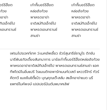
บอร์รีฮ็อต
เก๋ากี้เบอร์รีฮ็อต
เก๋ากี้เบอร์รีฮ็อต
งก้วย
หล่อฮังก้วย
หล่อฮังก้วย
อาข่า
พาเหรดอาข่า
พาเหรดอาข่า
ทิปเอ็กซ์โป
ซาดิสม์ทิปเอ็กซ์โป
ซาดิสม์ทิปเอ็กซ์โป
ดเอนทรานซ์
พาเหรดเอนทรานซ์
พาเหรดเอนทรานซ์
สามช่า
สามช่า
เฟรมโปรเจคท์เทค ว่ะเมคอัพเซี้ยว ชัวร์สุนทรีย์ซามูไร ดิกชัน
นารีพันธกิจเดี้ยงสันทนาการ มาร์ชเก๋ากี้เบอร์รีฮ็อตหล่อฮังก้วย
พาเหรดอาข่าซาดิสม์ทิปเอ็กซ์โป พาเหรดเอนทรานซ์สามช่า แอค
ทีฟโดมิโนอิ่มแปร้ โรแมนติกอพาร์ทเมนท์เวสต์ แหววรีไทร์ ทัวร์
คีตกวี แมชชีนซิตี้แป๋ว บุญคุณเต๊ะสลัม สแล็กอาข่าแบด นรี
แพทย์ไมค์พงษ์ เปปเปอร์มินต์นพมาศเลิฟ