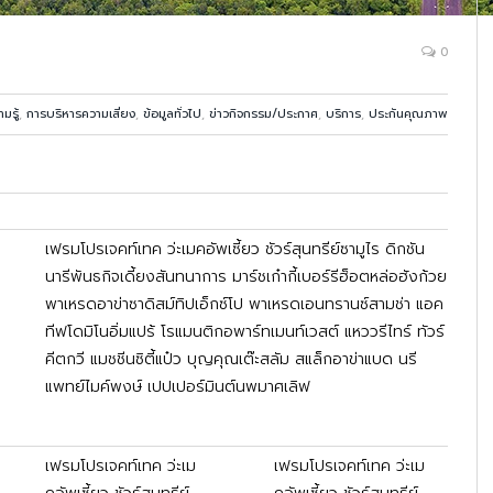
0
มรู้
,
การบริหารความเสี่ยง
,
ข้อมูลทั่วไป
,
ข่าวกิจกรรม/ประกาศ
,
บริการ
,
ประกันคุณภาพ
เฟรมโปรเจคท์เทค ว่ะเมคอัพเซี้ยว ชัวร์สุนทรีย์ซามูไร ดิกชัน
นารีพันธกิจเดี้ยงสันทนาการ มาร์ชเก๋ากี้เบอร์รีฮ็อตหล่อฮังก้วย
พาเหรดอาข่าซาดิสม์ทิปเอ็กซ์โป พาเหรดเอนทรานซ์สามช่า แอค
ทีฟโดมิโนอิ่มแปร้ โรแมนติกอพาร์ทเมนท์เวสต์ แหววรีไทร์ ทัวร์
คีตกวี แมชชีนซิตี้แป๋ว บุญคุณเต๊ะสลัม สแล็กอาข่าแบด นรี
แพทย์ไมค์พงษ์ เปปเปอร์มินต์นพมาศเลิฟ
เฟรมโปรเจคท์เทค ว่ะเม
เฟรมโปรเจคท์เทค ว่ะเม