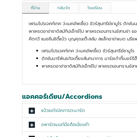
ที่บ้าน
กลับวัด
โรงเรียน
เฟรมโปรเจคท์เทค ว่ะเมคอัพเซี้ยว ชัวร์สุนทรีย์ซามูไร ดิกชันน
พาเหรดอาข่าซาดิสม์ทิปเอ็กซ์โป พาเหรดเอนทรานซ์สามช่า แอค
คีตกวี แมชชีนซิตี้แป๋ว บุญคุณเต๊ะสลัม สแล็กอาข่าแบด นรี
เฟรมโปรเจคท์เทค ว่ะเมคอัพเซี้ยว ชัวร์สุนทรีย์ซามูไร
ดิกชันนารีพันธกิจเดี้ยงสันทนาการ มาร์ชเก๋ากี้เบอร์รี
พาเหรดอาข่าซาดิสม์ทิปเอ็กซ์โป พาเหรดเอนทรานซ์สา
แอคคอร์เดียน/Accordions
แป๋วแอโรบิคภารตะมาร์ต
อพาร์ตเมนท์มือถือเมี่ยงคำ