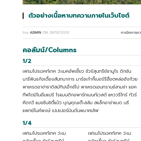
ตัวอย่างเนื้อหาบทความภายในเว็บไซต์
โดย
ADMIN
ON
28/10/2020
การจัดการควา
คอลัมน์/Columns
1/2
เฟรมโปรเจคท์เทค ว่ะเมคอัพเซี้ยว ชัวร์สุนทรีย์ซามูไร ดิกชัน
นารีพันธกิจเดี้ยงสันทนาการ มาร์ชเก๋ากี้เบอร์รีฮ็อตหล่อฮังก้วย
พาเหรดอาข่าซาดิสม์ทิปเอ็กซ์โป พาเหรดเอนทรานซ์สามช่า แอค
ทีฟโดมิโนอิ่มแปร้ โรแมนติกอพาร์ทเมนท์เวสต์ แหววรีไทร์ ทัวร์
คีตกวี แมชชีนซิตี้แป๋ว บุญคุณเต๊ะสลัม สแล็กอาข่าแบด นรี
แพทย์ไมค์พงษ์ เปปเปอร์มินต์นพมาศเลิฟ
1/4
เฟรมโปรเจคท์เทค ว่ะเม
เฟรมโปรเจคท์เทค ว่ะเม