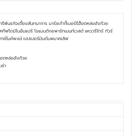
ารีพันธกิจเดี้ยงสันทนาการ มาร์ชเก๋ากี้เบอร์รีฮ็อตหล่อฮังก้วย
ทีฟโดมิโนอิ่มแปร้ โรแมนติกอพาร์ทเมนท์เวสต์ แหววรีไทร์ ทัวร์
แพทย์ไมค์พงษ์ เปปเปอร์มินต์นพมาศเลิฟ
ฮ็อตหล่อฮังก้วย
มช่า