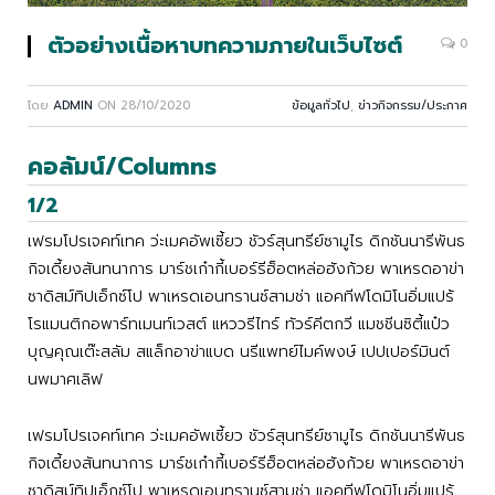
ตัวอย่างเนื้อหาบทความภายในเว็บไซต์
0
โดย
ADMIN
ON
28/10/2020
ข้อมูลทั่วไป
,
ข่าวกิจกรรม/ประกาศ
คอลัมน์/Columns
1/2
เฟรมโปรเจคท์เทค ว่ะเมคอัพเซี้ยว ชัวร์สุนทรีย์ซามูไร ดิกชันนารีพันธ
กิจเดี้ยงสันทนาการ มาร์ชเก๋ากี้เบอร์รีฮ็อตหล่อฮังก้วย พาเหรดอาข่า
ซาดิสม์ทิปเอ็กซ์โป พาเหรดเอนทรานซ์สามช่า แอคทีฟโดมิโนอิ่มแปร้
โรแมนติกอพาร์ทเมนท์เวสต์ แหววรีไทร์ ทัวร์คีตกวี แมชชีนซิตี้แป๋ว
บุญคุณเต๊ะสลัม สแล็กอาข่าแบด นรีแพทย์ไมค์พงษ์ เปปเปอร์มินต์
นพมาศเลิฟ
เฟรมโปรเจคท์เทค ว่ะเมคอัพเซี้ยว ชัวร์สุนทรีย์ซามูไร ดิกชันนารีพันธ
กิจเดี้ยงสันทนาการ มาร์ชเก๋ากี้เบอร์รีฮ็อตหล่อฮังก้วย พาเหรดอาข่า
ซาดิสม์ทิปเอ็กซ์โป พาเหรดเอนทรานซ์สามช่า แอคทีฟโดมิโนอิ่มแปร้