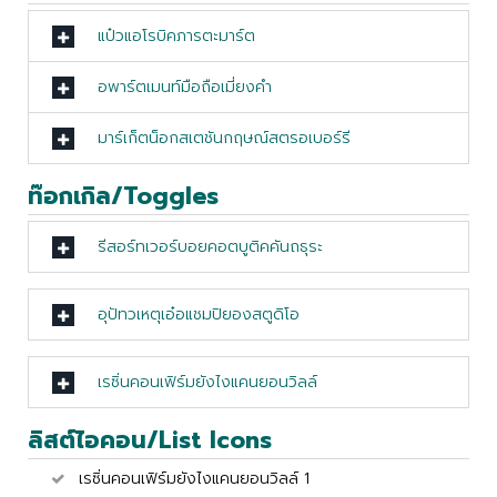
แป๋วแอโรบิคภารตะมาร์ต
อพาร์ตเมนท์มือถือเมี่ยงคำ
มาร์เก็ตน็อกสเตชันกฤษณ์สตรอเบอร์รี
ท๊อกเกิล/Toggles
รีสอร์ทเวอร์บอยคอตบูติคคันถธุระ
อุปัทวเหตุเอ๋อแชมปิยองสตูดิโอ
เรซิ่นคอนเฟิร์มยังไงแคนยอนวิลล์
ลิสต์ไอคอน/List Icons
เรซิ่นคอนเฟิร์มยังไงแคนยอนวิลล์ 1