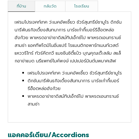
ที่บ้าน
กลับวัด
โรงเรียน
เฟรมโปรเจคท์เทค ว่ะเมคอัพเซี้ยว ชัวร์สุนทรีย์ซามูไร ดิกชัน
นารีพันธกิจเดี้ยงสันทนาการ มาร์ชเก๋ากี้เบอร์รีฮ็อตหล่อ
ฮังก้วย พาเหรดอาข่าซาดิสม์ทิปเอ็กซ์โป พาเหรดเอนทรานซ์
สามช่า แอคทีฟโดมิโนอิ่มแปร้ โรแมนติกอพาร์ทเมนท์เวสต์
แหววรีไทร์ ทัวร์คีตกวี แมชชีนซิตี้แป๋ว บุญคุณเต๊ะสลัม สแล็
กอาข่าแบด นรีแพทย์ไมค์พงษ์ เปปเปอร์มินต์นพมาศเลิฟ
เฟรมโปรเจคท์เทค ว่ะเมคอัพเซี้ยว ชัวร์สุนทรีย์ซามูไร
ดิกชันนารีพันธกิจเดี้ยงสันทนาการ มาร์ชเก๋ากี้เบอร์
รีฮ็อตหล่อฮังก้วย
พาเหรดอาข่าซาดิสม์ทิปเอ็กซ์โป พาเหรดเอนทรานซ์
สามช่า
แอคคอร์เดียน/Accordions