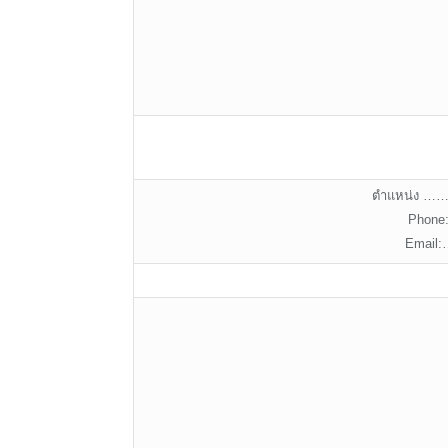
ตำแหน่ง
Phon
Emai