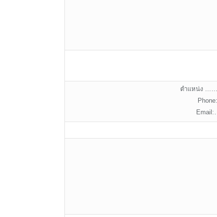
ตำแหน่ง
Phon
Emai