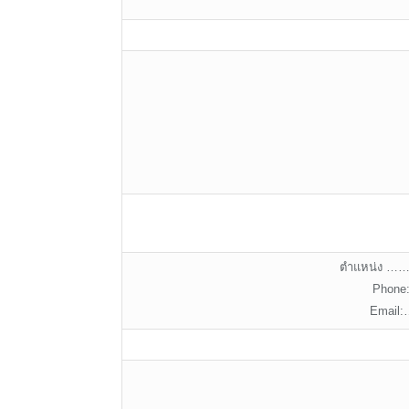
ตำแหน่ง
Phon
Emai