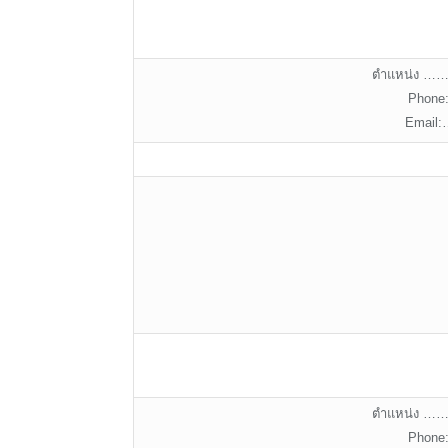
ตำแหน่ง
Phon
Emai
ตำแหน่ง
Phon