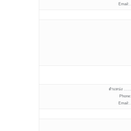
Emai
ตำแหน่ง
Phon
Emai